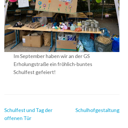
Im September haben wir an der GS
Erholungstraße ein fröhlich-buntes
Schulfest gefeiert!
Post
Schulfest und Tag der
Schulhofgestaltung
Navigation
offenen Tür