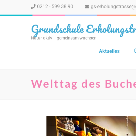
0212 - 599 38 90
gs-erholungstrasse@
Grundschule Erholungstr
Natur-aktiv – gemeinsam wachsen
Aktuelles
Welttag des Buch