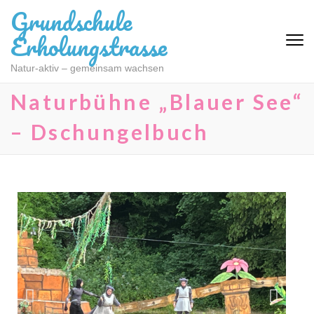
Grundschule
Erholungstrasse
Natur-aktiv – gemeinsam wachsen
Naturbühne „Blauer See“
– Dschungelbuch