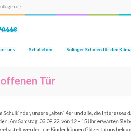
olingen.de
asse
ber uns
Schulleben
Solinger Schulen für den Klim
 offenen Tür
Schulkinder, unsere „alten“ 4er und alle, die Interesses 
en. Am Samstag, 03.09.22, von 12 – 15 Uhr erwarten Sie be
gebastelt werden, die Kinder können Glitzertatoos beko