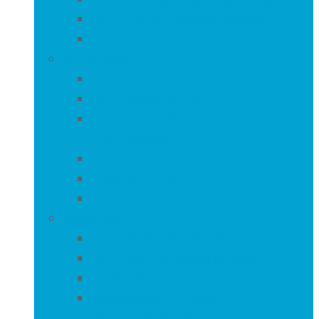
Schulinterner Lesewettbewerb
Schulradeln
Archiv 2023
Fußball-Turnier
Schulhofgestaltung
Naturbühne „Blauer See“ –
Dschungelbuch
Schmetterlingsprojekt
Fußball-Turnier
Der Eismann kommt
Archiv 2022
Trommel-Projektwoche
Schulfest und Tag der offenen Tür
St. Martin
Spielekisten für unsere
Bewegungsstunden