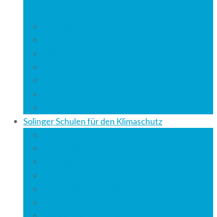
erleichtern
Vorlese-Kino
Vorlesetag
Tag der offenen Tür
DKidS
Natur-aktiv-Projektwoche
Schulneulinge an der GS Erholungstraße
Sozialkompetenztraining
Solinger Schulen für den Klimaschutz
Mülldetektive im Einsatz
Schulradeln
Insektenhotel
Mit aller Energie sparen
Unsere Verkehrs-Scouts
Feldaktion mit Bauer Bruchhaus
Projekttag „Kartoffel“