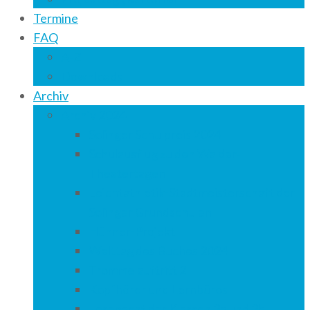
Termine
FAQ
A-Z
Downloads
Archiv
Archiv 2024
Solinger Schulpreis 2024
Schulausflug zu den Walder-
Theatertagen
Leichtathletik-Stadtmeisterschaft der
Solinger Grundschulen
Hühner-Projekt
Welttag des Buches 2024
Trommelauftritt 2
Kopfhörer und Lernbüros
Lesenacht der Klassen 3a und 3b