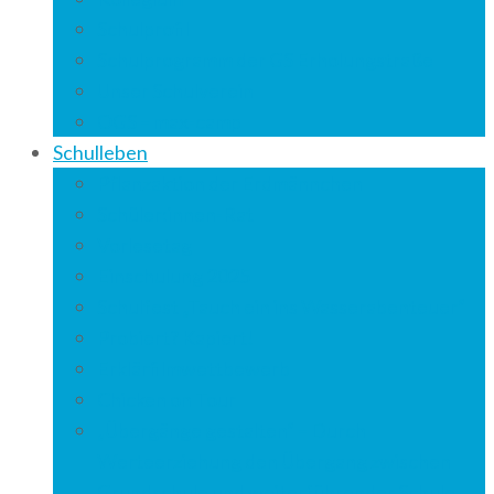
Schulprofil
Schulprogramm der GS Erholungstraße
Unser Schulverein
OGS – max-camp
Schulleben
Pflanzaktion der Erdmännchen
Schüler:innen-Rat
Vorlesetag
Einschulung 2025
Schulfest „Tauch ein ins Wasserabenteuer“
Probiert? Kapiert!
Erklärfilmwettbewerb
Chicken on Tour
„Übergänge gestalten“ – Durch
Werteerziehung den Übergang zwischen
Grundschule und weiterführender Schule