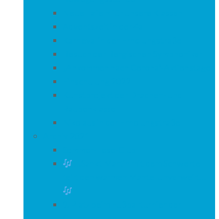
Neue Tafeln für unsere Klassen
Adventszeit in der 4a
Karneval in der Erholungstraße
Besuch der Bergischen Symphoniker
„Ankommen nach Corona“-Aktionstage
Einschulung 2022
Kunstprojekt der Drachen- und
Raupenklasse
Nikolaus in der Erholungstraße
Archiv 2021
Sommer-Lese-Club
…Sankt Martin mit dem Schwerte
teilt den warmen Mantel unverweilt…
9. Platz beim Fußballturnier der
Grundschulen