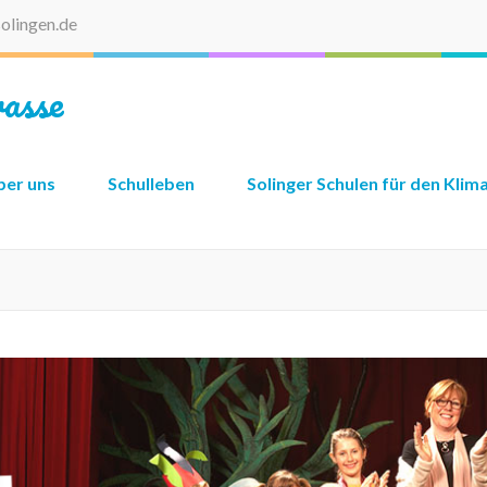
olingen.de
asse
ber uns
Schulleben
Solinger Schulen für den Klim