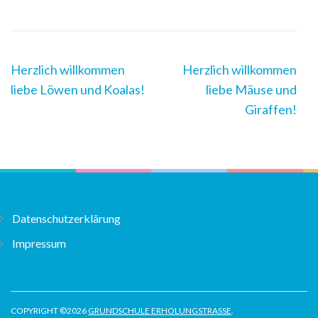
Post
Herzlich willkommen
Herzlich willkommen
Navigation
liebe Löwen und Koalas!
liebe Mäuse und
Giraffen!
Datenschutzerklärung
Impressum
COPYRIGHT ©2026
GRUNDSCHULE ERHOLUNGSTRASSE
.